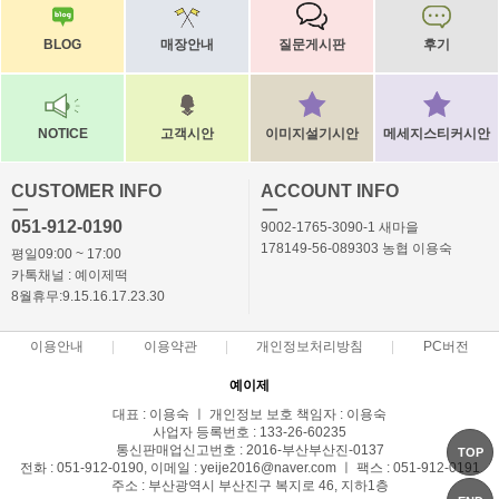
BLOG
매장안내
질문게시판
후기
NOTICE
고객시안
이미지설기시안
메세지스티커시안
CUSTOMER INFO
ACCOUNT INFO
ㅡ
ㅡ
051-912-0190
9002-1765-3090-1 새마을
178149-56-089303 농협 이용숙
평일09:00 ~ 17:00
카톡채널 : 예이제떡
8월휴무:9.15.16.17.23.30
이용안내
이용약관
개인정보처리방침
PC버전
예이제
대표 : 이용숙 ㅣ 개인정보 보호 책임자 : 이용숙
사업자 등록번호 : 133-26-60235
통신판매업신고번호 : 2016-부산부산진-0137
TOP
전화 : 051-912-0190, 이메일 : yeije2016@naver.com ㅣ 팩스 : 051-912-0191
주소 : 부산광역시 부산진구 복지로 46, 지하1층