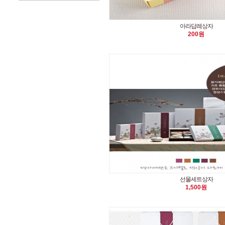
아라답례상자
200원
선물세트상자
1,500원