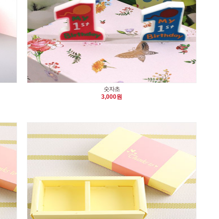
숫자초
3,000원