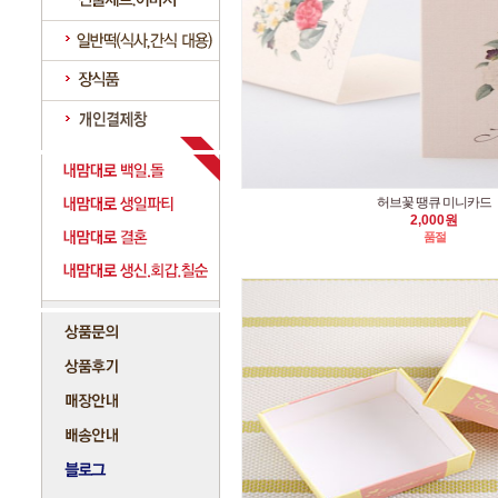
허브꽃 땡큐 미니카드
2,000원
품절