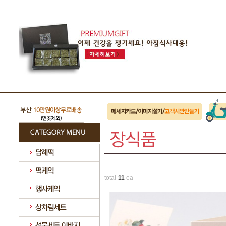
total
11
ea