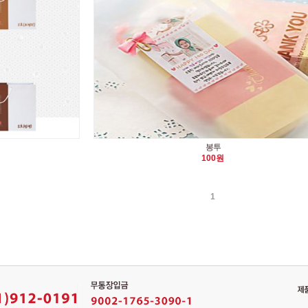
봉투
100원
1