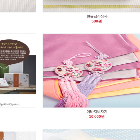
한율답례상자
500원
이바지보자기
10,000원