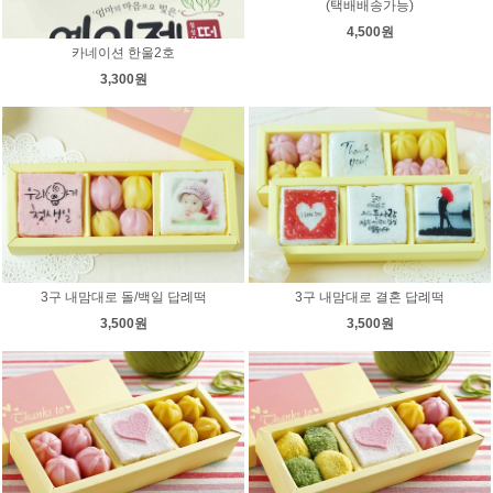
(택배배송가능)
4,500원
카네이션 한울2호
3,300원
3구 내맘대로 돌/백일 답례떡
3구 내맘대로 결혼 답례떡
3,500원
3,500원