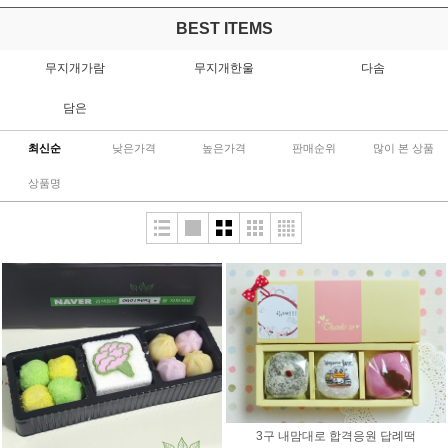
BEST ITEMS
무지개가람
무지개한울
다솜
담은
최신순
낮은가격
높은가격
판매순위
많이 본 상품
상품명
3구 내맘대로 합격응원 답례떡