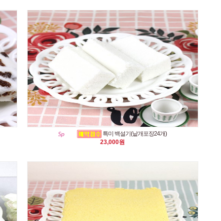
특미 백설기(낱개포장24개)
23,000원