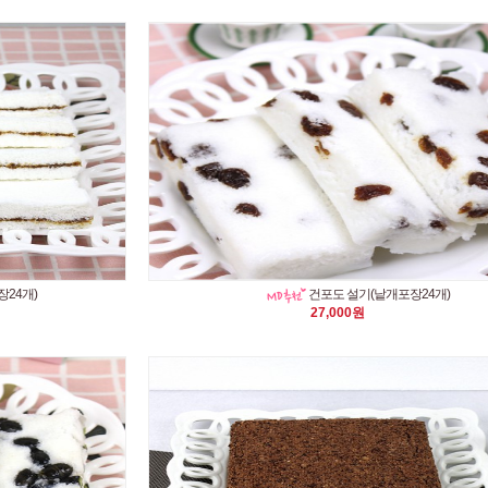
24개)
건포도 설기(낱개포장24개)
27,000원