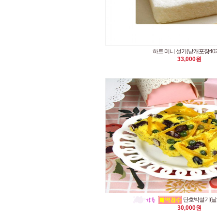
하트 미니 설기(낱개포장40개
33,000원
단호박설기(낱
30,000원