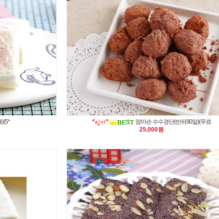
(5*
엄마손 수수경단(반되90알)(무료
25,000원