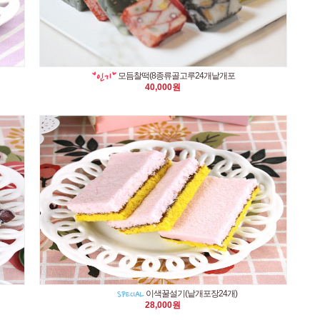
모듬찰떡(8종류골고루24개낱개포
40,000원
이색꿀설기(낱개포장24개)
28,000원