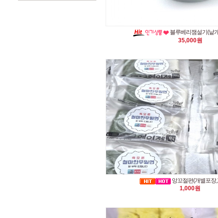
블루베리잼설기(낱개포
35,000원
앙꼬절편(개별포장,
1,000원