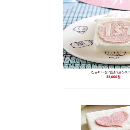
첫돌 미니설기(낱개포장40개)
33,000원