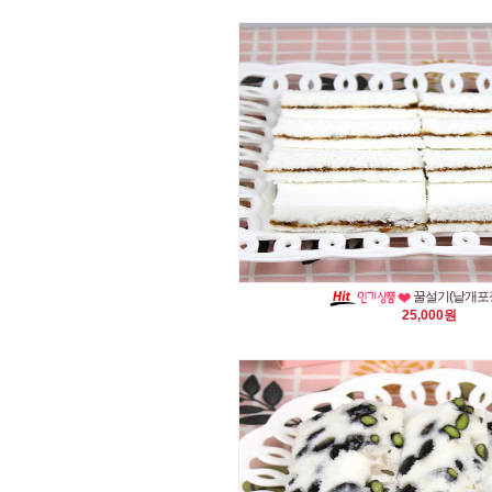
꿀설기(낱개포장
25,000원