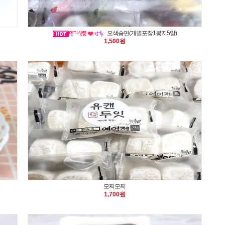
오색송편(개별포장1봉지5알)
1,500원
모찌모찌
1,700원