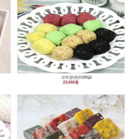
오색 경단(반되90알)
25,000원