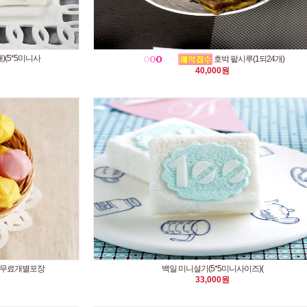
)(5*5미니사
호박 팥시루(1되24개)
40,000원
)(무료개별포장
백일 미니설기(5*5미니사이즈)(
33,000원