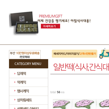
total
56
ea