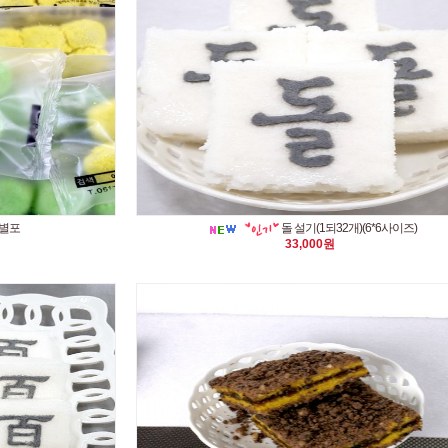
개별포
돌 설기(1되32개)(6*6사이즈)
33,000원