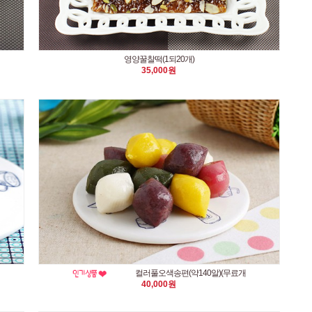
영양꿀찰떡(1되20개)
35,000원
컬러풀오색송편(약140알)(무료개
40,000원