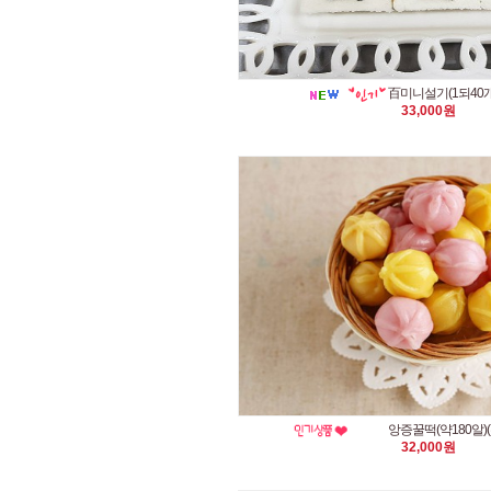
百미니설기(1되40개
33,000원
앙증꿀떡(약180알
32,000원