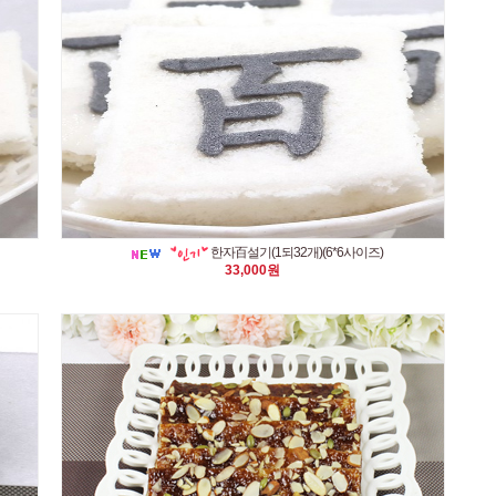
한자百설기(1되32개)(6*6사이즈)
33,000원