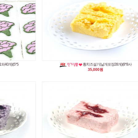
40개)(5*5
황치즈설기(낱개포장28개)(8*8사
35,000원