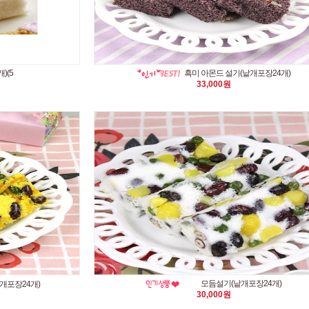
)(5
흑미 아몬드 설기(낱개포장24개)
33,000원
모듬설기(낱개포장24개)
개포장24개)
30,000원