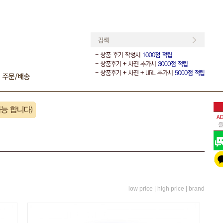
low price |
high price |
brand