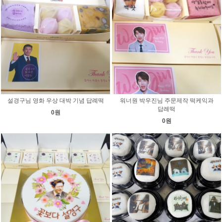
설경구님 영화 우상 대박 기념 답례떡
워너원 박우진님 주문제작 떡케익과
답례떡
0원
0원