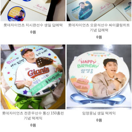
롯데자이언츠 지시완선수 생일 답례떡
롯데자이언츠 오윤석선수 싸이클링히트
기념 답례떡
0원
0원
롯데자이언츠 전준우선수 통산 150홈런
임영웅님 생일 떡케익
기념 떡케익
0원
0원