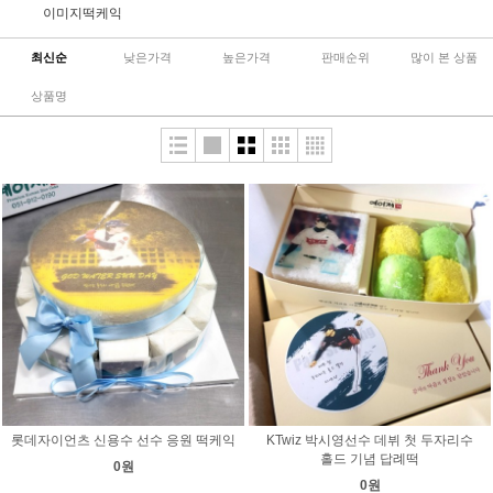
이미지떡케익
최신순
낮은가격
높은가격
판매순위
많이 본 상품
상품명
롯데자이언츠 신용수 선수 응원 떡케익
KTwiz 박시영선수 데뷔 첫 두자리수
홀드 기념 답례떡
0원
0원