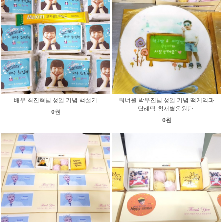
배우 최진혁님 생일 기념 백설기
워너원 박우진님 생일 기념 떡케익과
답례떡-참새별응원단-
0원
0원