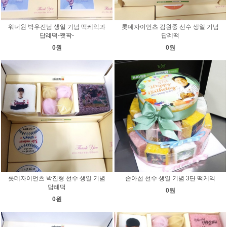
워너원 박우진님 생일 기념 떡케익과
롯데자이언츠 김원중 선수 생일 기념
답례떡-쨋팍-
답례떡
0원
0원
롯데자이언츠 박진형 선수 생일 기념
손아섭 선수 생일 기념 3단 떡케익
답례떡
0원
0원