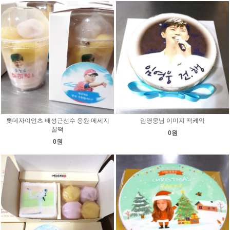
롯데자이언츠 배성근선수 응원 메세지
임영웅님 이미지 떡케익
꿀떡
0원
0원