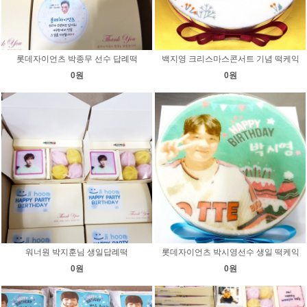
롯데자이언츠 박종무 선수 답례떡
백지영 크리스마스콘서트 기념 떡케익
0원
0원
워너원 박지훈님 생일답례떡
롯데자이언츠 박시영선수 생일 떡케익
0원
0원