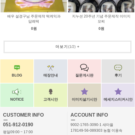
배우 설경구님 주문제작 떡케익과
지누션 20주년 기념 주문제작 이미지
답례떡
모찌
0원
0원
더보기
(
1
/
2
)
+
BLOG
매장안내
질문게시판
후기
NOTICE
고객시안
이미지설기시안
메세지스티커시안
CUSTOMER INFO
ACCOUNT INFO
ㅡ
ㅡ
051-912-0190
9002-1765-3090-1 새마을
178149-56-089303 농협 이용숙
평일09:00 ~ 17:00