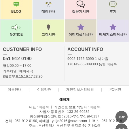
BLOG
매장안내
질문게시판
후기
NOTICE
고객시안
이미지설기시안
메세지스티커시안
CUSTOMER INFO
ACCOUNT INFO
ㅡ
ㅡ
051-912-0190
9002-1765-3090-1 새마을
178149-56-089303 농협 이용숙
평일09:00 ~ 17:00
카톡채널 : 예이제떡
8월휴무:9.15.16.17.23.30
이용안내
이용약관
개인정보처리방침
PC버전
예이제
대표 : 이용숙 ㅣ 개인정보 보호 책임자 : 이용숙
사업자 등록번호 : 133-26-60235
통신판매업신고번호 : 2016-부산부산진-0137
TOP
전화 : 051-912-0190, 이메일 : yeije2016@naver.com ㅣ 팩스 : 051-912-0191
주소 : 부산광역시 부산진구 복지로 46, 지하1층