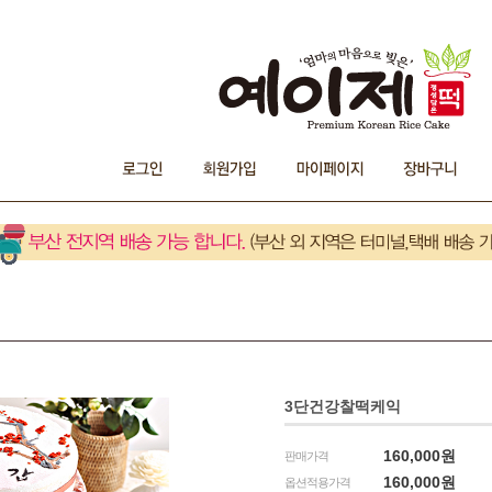
3단건강찰떡케익
160,000원
판매가격
160,000
원
옵션적용가격