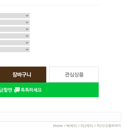
Home
떡케익
3단케익
>
>
> 3단건강찰떡케익