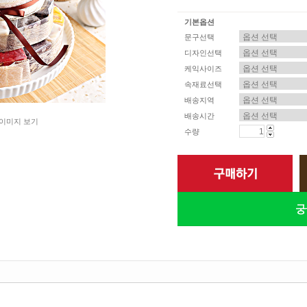
기본옵션
문구선택
디자인선택
케익사이즈
속재료선택
배송지역
배송시간
이미지 보기
수량