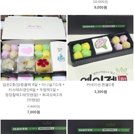
10,000원
9,000원
담은2호(앙증꿀떡 4알 + 미니설기1개 +
카네이션 한울2호
카스테라경단4알 + 두텁떡1알 +
3,300원
영양찰떡1개(맛랜덤) + 화과모찌1개
(맛랜덤)
7,400원
7,000원