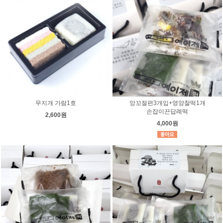
무지개 가람1호
앙꼬절편3개입+영양찰떡1개
손잡이끈답례떡
2,600원
4,000원