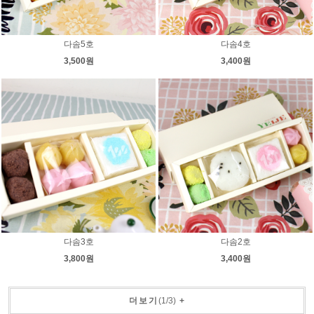
다솜5호
다솜4호
3,500원
3,400원
다솜3호
다솜2호
3,800원
3,400원
더보기
(
1
/
3
)
+