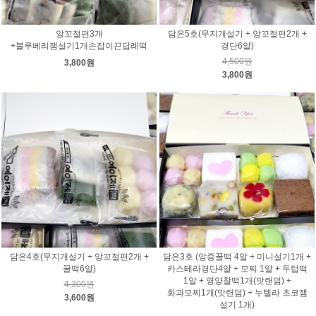
앙꼬절편3개
담은5호(무지개설기 + 앙꼬절편2개 +
+블루베리잼설기1개손잡이끈답례떡
경단6알)
4,500원
3,800원
3,800원
담은4호(무지개설기 + 앙꼬절편2개 +
담은3호 (앙증꿀떡 4알 + 미니설기1개 +
꿀떡6알)
카스테라경단4알 + 모찌 1알 + 두텁떡
1알 + 영양찰떡1개(맛랜덤) +
4,300원
화과모찌1개(맛랜덤) + 누텔라 초코잼
3,600원
설기 1개)