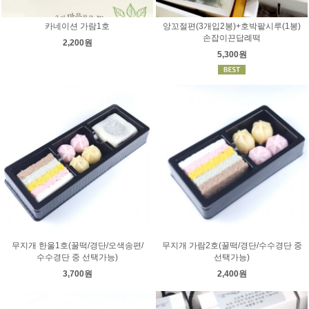
카네이션 가람1호
앙꼬절편(3개입2봉)+호박팥시루(1봉)
손잡이끈답례떡
2,200원
5,300원
무지개 한울1호(꿀떡/경단/오색송편/
무지개 가람2호(꿀떡/경단/수수경단 중
수수경단 중 선택가능)
선택가능)
3,700원
2,400원