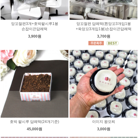
앙꼬절편3개+호박팥시루1봉
앙꼬절편 답례떡(흰앙꼬3개입1봉
손잡이끈답례떡
+쑥앙꼬3개입1봉)손잡이끈답례떡
3,900원
3,700원
호박 팥시루 답례떡(24개기준)
이미지 왕모찌
45,000원
3,000원