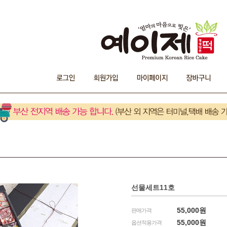
선물세트11호
55,000원
판매가격
55,000
원
옵션적용가격